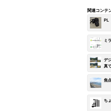
関連コンテ
P
ミ
デ
真
焦
ち