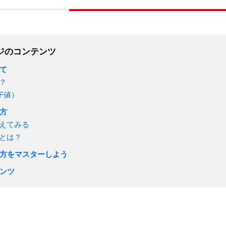
ジのコンテンツ
て
？
F値）
方
えてみる
とは？
方をマスターしよう
ンツ