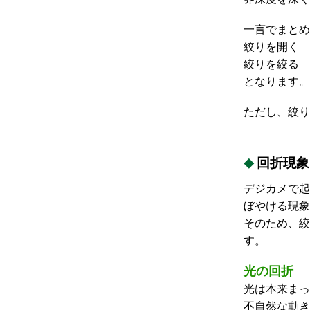
一言でまとめ
絞りを開く 
絞りを絞る 
となります。
ただし、絞り
回折現象
デジカメで起
ぼやける現象
そのため、絞
す。
光の回折
光は本来まっ
不自然な動き