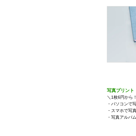
写真プリント
＼1枚6円から
・パソコンで
・スマホで
・写真