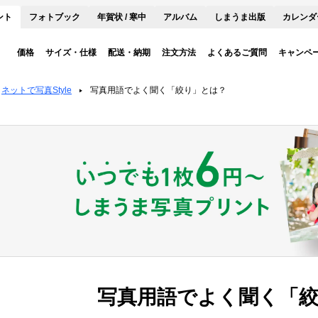
ント
フォトブック
年賀状 / 寒中
アルバム
しまうま出版
カレンダ
価格
サイズ・仕様
配送・納期
注文方法
よくあるご質問
キャンペ
ネットで写真Style
写真用語でよく聞く「絞り」とは？
写真用語でよく聞く「