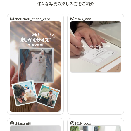
様々な写真の楽しみ方をご紹介
chouchou_cherie_caro
ma24_aaa
chiapumi8
1019_coco