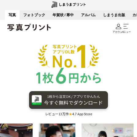
写真
フォトブック
年賀状 / 寒中
アルバム
しまうま出版
カ
アカウント
メニュー
1枚から​注文OK / アプリで​かんたん
今すぐ​無料で​ダウンロード
レビュー13万件
★
4.7 App Store