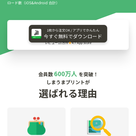
ロード数（iOS&Android 合計）
1枚から​注文OK / アプリで​かんたん
今すぐ​無料で​ダウンロード
レビュー13万件
★
4.7 App Store
600万人
会員数
を突破！
しまうまプリントが
選ばれる理由