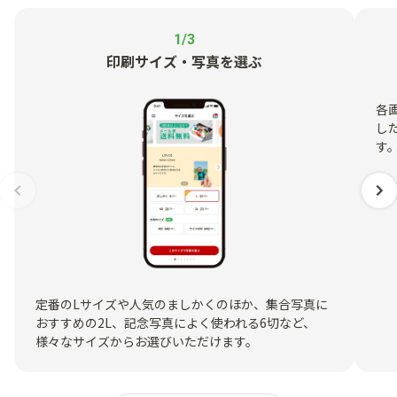
1/3
印刷サイズ・写真を選ぶ
各
し
す
定番のLサイズや人気のましかくのほか、集合写真に
おすすめの2L、記念写真によく使われる6切など、
様々なサイズからお選びいただけます。