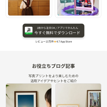
1枚から​注文OK / アプリで​かんたん
今すぐ​無料で​ダウンロード
レビュー13万件
★
4.7 App Store
お役立ちブログ記事
写真プリントをより楽しむための
活用アイデアやヒントをご紹介