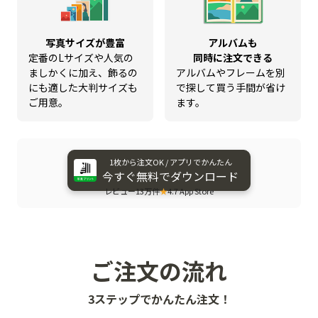
写真サイズが豊富
アルバムも
定番のLサイズや人気の
同時に注文できる
ましかくに加え、飾るの
アルバムやフレームを別
にも適した大判サイズも
で探して買う手間が省け
ご用意。
ます。
1枚から​注文OK / アプリで​かんたん
今すぐ​無料で​ダウンロード
レビュー13万件
★
4.7 App Store
ご注文の流れ
3ステップでかんたん注文！