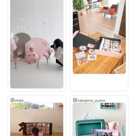
ntskii.___
nakajima_ayano