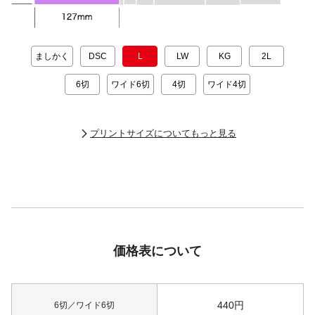
ましかく
DSC
L
LW
KG
2L
6切
ワイド6切
4切
ワイド4切
プリントサイズについてもっと見る
価格表について
440
円
6切／ワイド6切