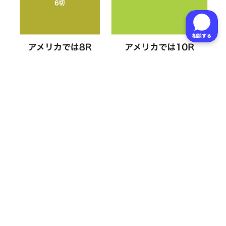
このことを知っていると、「ワイド6切」と「ワイド4切」の大き
さも把握しやすくなります。「ワイド6切」は「8×12インチ」
で、「ワイド4切」は「10×14.5インチ」にほぼ等しいからです。
大伸ばしサイズを
プリントする！