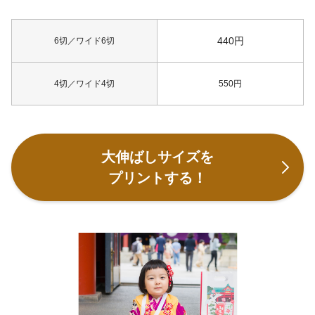
440
円
6切／ワイド6切
4切／ワイド4切
550円
大伸ばしサイズを
プリントする！