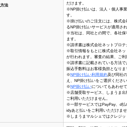
だけます。
払方法
※NP掛け払いは、法人・個人事
す。
※掛け払いのご注文には、株式会
るNP掛け払いサービスが適用さ
※当社は、同社との間で、各社保
ます。
※請求書は株式会社ネットプロテ
※取引情報をもとに株式会社ネッ
が行われます。審査の結果、ご利
※請求書に記載されている方法で
振込手数料はお客様負担となりま
※
NP掛け払い利用規約
及び同社
え、NP掛け払いをご選択くださ
※
NP掛け払い
についてもあわせ
※店舗受取サービス、しまうま出
ご利用いただけません。
※一部サービスではPayPay、d
idyあと払いをご利用いただけま
※しまうまマルシェではクレジッ