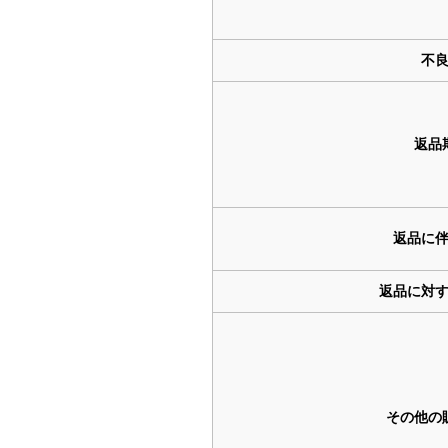
不
返品
返品に
返品に対
その他の