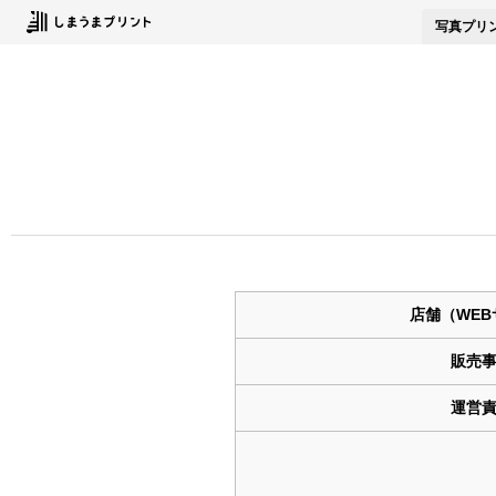
写真
プリ
店舗（WE
販売
運営