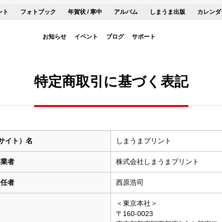
ント
フォトブック
年賀状 / 寒中
アルバム
しまうま出版
カレンダ
お知らせ
イベント
ブログ
サポート
特定商取引に基づく表記
Bサイト）名
しまうまプリント
事業者
株式会社しまうまプリント
責任者
西原浩司
＜東京本社＞
〒160-0023