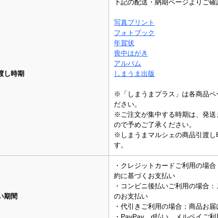
下記の配送・納期ページよりご確
写真プリント
フォトブック
年賀状
喪中はがき
アルバム
渡し時期
しまうま出版
※「しまうまプラス」は各商品ペ
ださい。
※ご注文が集中する時期は、発送
ので予めご了承ください。
※しまうまマルシェの商品引渡し
す。
・クレジットカードご利用の場合
約に基づくお支払い
・コンビニ後払いご利用の場合：
い期間
のお支払い
・代引きご利用の場合：商品お届
・PayPay、d払い、メルペイご