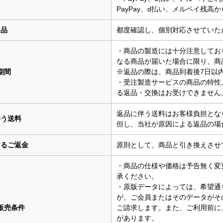
PayPay、d払い、メルペイ残高
良品
都度確認し、個別対応させていた
・商品の製造には十分注意してお
なる商品が届いた場合に限り、商
期間
※返品の際は、商品到着後7日以
・受注製造サービスの商品の特性
る返品・交換はお受けできません
返品に伴う送料はお客様負担とな
伴う送料
但し、当社が原因による返品の場
するご返金
原則として、商品と引き換えさせ
・商品の仕様や価格は予告無く変
承ください。
・原版データによっては、希望通
が、ご会員またはそのデータがそ
販売条件
ご請求します。また、ご利用前に
があります。