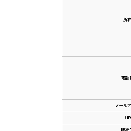
所
電話
メール
UR
販売