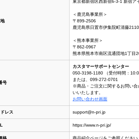
東京都新宿区西新宿6-3-1 新宿
＜鹿児島事業所＞
在地
〒899-2506
鹿児島県日置市伊集院町清藤2110-
＜熊本事業所＞
〒862-0967
熊本県熊本市南区流通団地1丁目2
カスタマーサポートセンター
050-3198-1180 （受付時間：10
または、099-272-0701
番号
※商品・ご注文に関するお問い合
いいたします。
お問い合わせ画面
アドレス
support@n-pri.jp
L
https://www.n-pri.jp/
価格
商品紹介ページをご参照ください