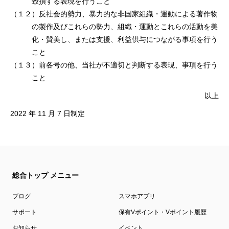
毀損する表現を⾏うこと
（１２）反社会的勢⼒、暴⼒的な⾮国家組織・運動による著作物
の製作及びこれらの勢⼒、組織・運動とこれらの活動を美
化・賛美し、または⽀援、利益供与につながる事項を⾏う
こと
（１３）前各号の他、当社が不適切と判断する表現、事項を⾏う
こと
以上
2022 年 11 月 7 日制定
総合トップ メニュー
ブログ
スマホアプリ
サポート
保有Vポイント・Vポイント履歴
お知らせ
イベント