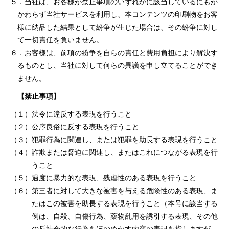
５．当社は、お客様が禁⽌事項のいずれかに該当しているにもか
かわらず当社サービスを利⽤し、本コンテンツの印刷物をお客
様に納品した結果として紛争が⽣じた場合は、その紛争に対し
て⼀切責任を負いません。
６．お客様は、前項の紛争を⾃らの責任と費⽤負担により解決す
るものとし、当社に対して何らの異議を申し⽴てることができ
ません。
【禁止事項】
（１）法令に違反する表現を⾏うこと
（２）公序良俗に反する表現を⾏うこと
（３）犯罪⾏為に関連し、または犯罪を助⻑する表現を⾏うこと
（４）詐欺または脅迫に関連し、またはこれにつながる表現を⾏
うこと
（５）過度に暴⼒的な表現、残虐性のある表現を⾏うこと
（６）第三者に対して⼤きな被害を与える危険性のある表現、ま
たはこの被害を助⻑する表現を⾏うこと（本号に該当する
例は、⾃殺、⾃傷⾏為、薬物乱⽤を誘引する表現、その他