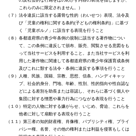
の反社会的な⾏為をほのめかす内容の表現を指しますが、
これらのみに限定されません。）
（７）法令違反に該当する露⾻な性的（わいせつ）表現、法令及
び「児童の権利に関する条約(⼦どもの権利条約)」に基づ
く「児童ポルノ」に該当する表現を⾏うこと
（８）各都道府県の⻘少年条例の規制に該当する著作物につい
て、この条例に違反して頒布、販売、閲覧させる意図をも
って当社サービスを利⽤すること。また当社サービスを利
⽤した著作物に関連して各都道府県の⻘少年保護育成条例
及びこれに類する法令・条例に違反する事項を⾏うこと
（９）⼈種、⺠族、国籍、宗教、思想、信条、ハンディキャッ
プ、社会的⾝分、⾨地、年齢、性別、性的指向や性⾃認な
どによる差別を助⻑または容認し、それらに基づく個⼈や
集団に対する憎悪や暴⼒⾏為につながる表現を⾏うこと
（１０）特定の⼈物に対する嫌がらせ、いじめ、脅迫、これらを
他者に対して扇動する表現を⾏うこと
（１１）第三者の知的財産権、肖像権、パブリシティ権、プライ
バシー権、名誉、その他の権利または利益を侵害もしくは