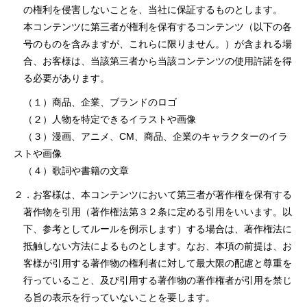
の権利を侵害しないことを、当社に保証するものとします。
本コンテンツに第三者が権利を保有するコンテンツ（以下の各
号のものを含みますが、これらに限りません。）が含まれる場
合、お客様は、当該第三者から当該コンテンツの使⽤許諾を得
る必要があります。
（１）商品、企業、ブランドのロゴ
（２）⼈物を特定できるイラストや画像
（３）漫画、アニメ、CM、商品、企業のキャラクターのイラ
ストや画像
（４）歌詞や書籍の⽂章
２．お客様は、本コンテンツにおいて第三者が著作権を保有する
著作物を引⽤（著作権法第３２条に定める引⽤をいいます。以
下、参考としてルールを例⽰します）する場合は、著作権法に
抵触しない⽅法によるものとします。なお、本項の前提は、お
客様が引⽤する著作物の権利者に対して最⼤限の配慮と尊重を
⾏っていること、及び引⽤する著作物の著作権者が引⽤を禁じ
る旨の表⽰を⾏っていないことを要します。