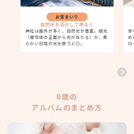
お宮まいり
自然光を活かして明るく
神社は屋外が多く、自然光が豊富。順光
赤
（被写体の正面から光が当たる）か、柔
め
らかい日陰の光を使うと◎。
ロ
0歳の
アルバムのまとめ方