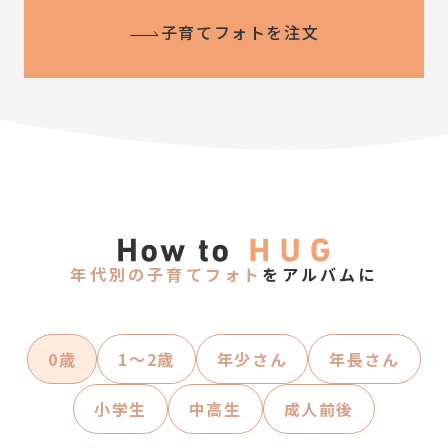
子育てフォトを注文
年代別の子育てフォト
をアルバムに
0歳
1〜2歳
年少さん
年長さん
小学生
中高生
成人前後