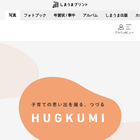
写真
フォトブック
年賀状 / 寒中
アルバム
しまうま出版
カ
アカウント
メニュー