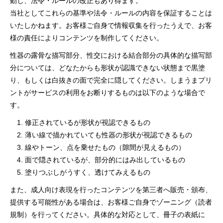
動し、法令・ルールの改正もあり得ます。
当社としてこれらの基準や法令・ルールの内容を保証することは
いたしかねます。お客様ご自身で情報収集を行ったうえで、お客
様の責任によりコンテンツを制作してください。
性器の露骨な描写部分、性交における結合部分の具体的な描写部
分については、どなたからも形状が認識できない状態まで黒塗
り、もしくは白抜きの面で完全に隠してください。しまうまプリ
ントがサービスの利用をお断りするものは以下のような場合で
す。
修正されているが形状が視認できるもの
薄い線で描かれていても性器の形状が視認できるもの
線やトーン、点を乗せたもの（隙間が見えるもの）
面で隠されているが、部分的にはみ出しているもの
塗りつぶしがうすく、透けてみえるもの
また、成人向け表現を行ったコンテンツを第三者へ販売・頒布、
提供する可能性がある場合は、お客様ご自身でゾーニング（読者
規制）を行ってください。具体的な対応として、冊子の表紙に