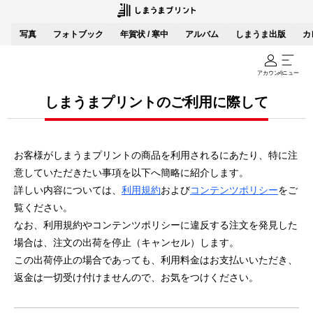
写真
フォトブック
年賀状 / 寒中
アルバム
しまうま出版
カ
アカウント
メニュー
しまうまプリントのご利用に際して
お客様がしまうまプリントの商品を利用されるにあたり、特に注
意していただきたい事項を以下へ簡略に紹介します。
詳しい内容については、
利用規約
および
コンテンツポリシー
をご
覧ください。
なお、利用規約やコンテンツポリシーに違反する注文を発見した
場合は、注文の出荷を停止（キャンセル）します。
この出荷停止の場合であっても、利用料金はお支払いいただき、
返金は一切受け付けませんので、お気をつけください。