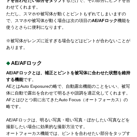
トを合わせたい部分をタップ
するだけで、その部分にピントを合
わせてくれます。
ただし、スマホや被写体が動くとピントもずれてしまいますの
で、スマホや被写体が動く場合は次の項目の
AE/AFロック
機能を
使うとさらに便利になります。
※被写体がレンズに近すぎる場合などはピントが合わないことが
あります。
AE/AFロック
AE/AFロックとは、補正とピントを被写体に合わせた状態を維持
する機能
です。
AEとはAuto Exposureの略で、自動露出機能のことをいい、被写
体に自動で露出を合わせて明るさや諧調を適正化してくれます。
AFとはひとつ前に出てきたAuto Focus（オートフォーカス）の
略です。
AE/AFロックは、明るい写真・暗い写真・ぼかしたい写真などを
撮影したい場合に効果的な撮影方法です。
オートフォーカス機能では、ピントを合わせたい部分をタップす