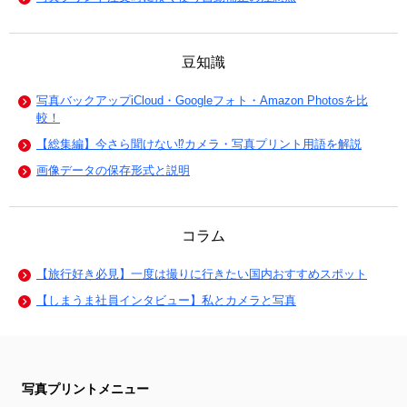
豆知識
写真バックアップiCloud・Googleフォト・Amazon Photosを比
較！
【総集編】今さら聞けない⁉カメラ・写真プリント用語を解説
画像データの保存形式と説明
コラム
【旅行好き必見】一度は撮りに行きたい国内おすすめスポット
【しまうま社員インタビュー】私とカメラと写真
写真プリントメニュー