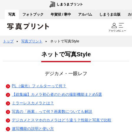
写真
フォトブック
年賀状 / 寒中
アルバム
しまうま出版
カ
アカウント
メニュー
トップ
写真プリント
ネットで写真Style
ネットで写真Style
デジカメ・一眼レフ
PL（偏光）フィルターって何？
【総集編】カメラ初心者のための撮影機能まとめ5選
ミラーレスカメラとは？
写真の「画素」って何？画素数についても解説
デジカメとスマホのカメラはどう違う？性能と写真で比較
連写機能の説明と使い方