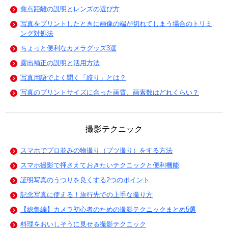
焦点距離の説明とレンズの選び方
写真をプリントしたときに画像の端が切れてしまう場合のトリミ
ング対処法
ちょっと便利なカメラグッズ3選
露出補正の説明と活用方法
写真用語でよく聞く「絞り」とは？
写真のプリントサイズに合った画質、画素数はどれくらい？
撮影テクニック
スマホでプロ並みの物撮り（ブツ撮り）をする方法
スマホ撮影で押さえておきたいテクニックと便利機能
証明写真のうつりを良くする2つのポイント
記念写真に使える！旅行先での上手な撮り方
【総集編】カメラ初心者のための撮影テクニックまとめ5選
料理をおいしそうに見せる撮影テクニック