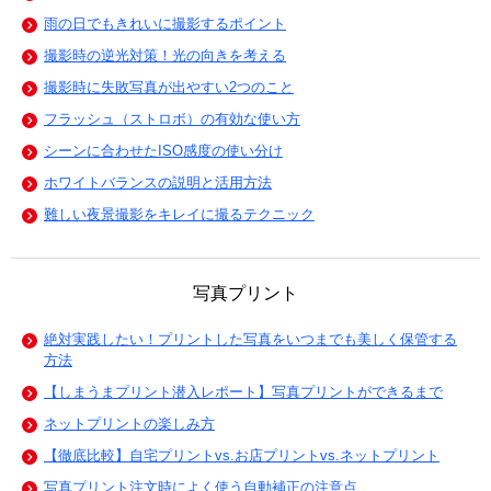
雨の日でもきれいに撮影するポイント
撮影時の逆光対策！光の向きを考える
撮影時に失敗写真が出やすい2つのこと
フラッシュ（ストロボ）の有効な使い方
シーンに合わせたISO感度の使い分け
ホワイトバランスの説明と活用方法
難しい夜景撮影をキレイに撮るテクニック
写真プリント
絶対実践したい！プリントした写真をいつまでも美しく保管する
方法
【しまうまプリント潜入レポート】写真プリントができるまで
ネットプリントの楽しみ方
【徹底比較】自宅プリントvs.お店プリントvs.ネットプリント
写真プリント注文時によく使う自動補正の注意点