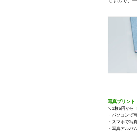
ですので、一
写真プリント
＼1枚6円から
・パソコンで
・スマホで
・写真