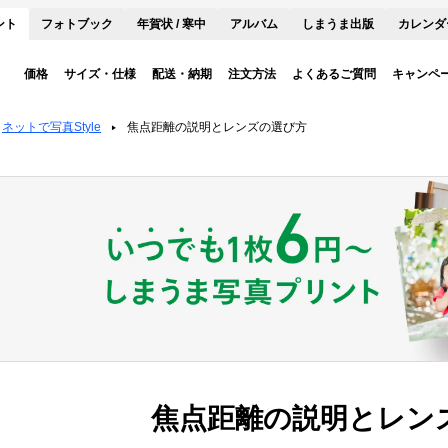
ント
フォトブック
年賀状 / 寒中
アルバム
しまうま出版
カレンダ
価格
サイズ・仕様
配送・納期
注文方法
よくあるご質問
キャンペ
ネットで写真Style
焦点距離の説明とレンズの選び方
焦点距離の説明とレン