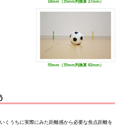
18mm（35mm判換算 27mm）
55mm（35mm判換算 82mm）
う
いくうちに実際にみた距離感から必要な焦点距離を