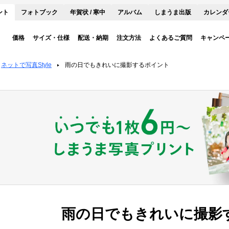
ント
フォトブック
年賀状 / 寒中
アルバム
しまうま出版
カレンダ
価格
サイズ・仕様
配送・納期
注文方法
よくあるご質問
キャンペ
ネットで写真Style
雨の日でもきれいに撮影するポイント
雨の日でもきれいに撮影