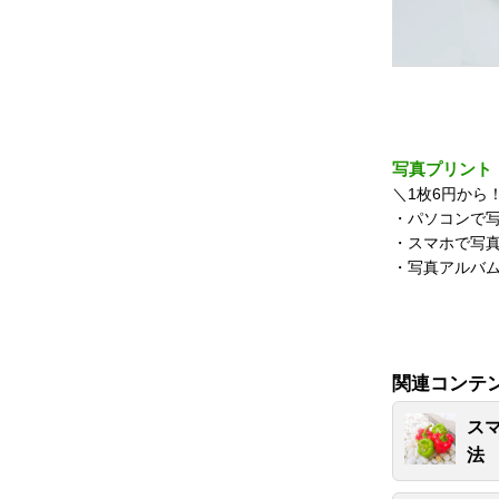
写真プリント
＼1枚6円から
・パソコンで
・スマホで
・写真
関連コンテ
ス
法