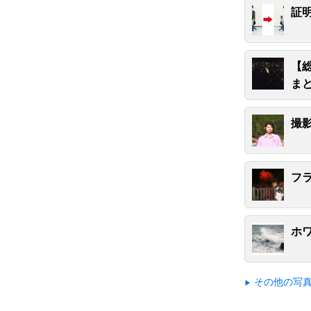
証
【
ま
撮
フ
ホ
その他の写