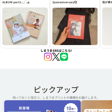
ALBUM part3𓂃◌𓈒𓐍
2yearaniversary💞
我が家
しまうまSNSはこちら!
ピックアップ
知っておくと役立つ、しまうまプリントの情報をお届けします。