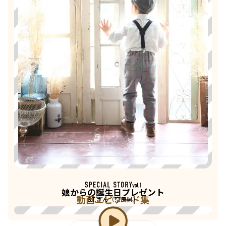
娘からの誕生日プレゼント
動画エピソード集
S.T.さん（奈良県）