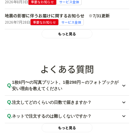
2026年8月3日
重要なお知らせ
サービス全体
地震の影響に伴うお届けに関するお知らせ ※7/31更新
2026年7月28日
重要なお知らせ
サービス全体
もっと見る
よくある質問
1枚6円〜の写真プリント、1冊298円～のフォトブックが
Q.
安い理由を教えてください
A.
徹底した効率化によるコストダウンにより、低価格でのご提供を実現し
Q.
注文してどのくらいの日数で届きますか？
ています。
しまうま独自のオペレーションシステムを活用した自社工場を設置して
A.
写真プリントは最短で当日発送、フォトブックは最短で翌日発送いたし
おり、無駄を省き先鋭された生産体制を構築しています。
Q.
ネットで注文するのは難しくないですか？
ます。宅配便（ゆうパック）の場合は、発送日から2日程度でお届けと
安価なだけでなく、業界20年以上の経験を持つ技術者がプリントを行
なります。
A.
パソコンとアプリともに、初めての方でも簡単でわかりやすい操作性に
い品質管理を徹底しているので安心してご利用いただけます。
もっと見る
詳しくは
【写真プリント 配送・納期】
、
【フォトブック 配送・納期】
なっています。