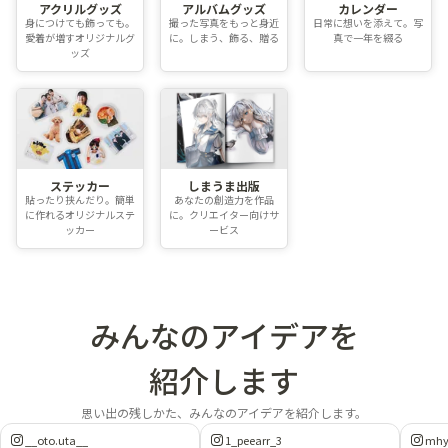
アクリルグッズ
アルバムグッズ
カレンダー
身につけても飾っても。
撮った写真をもっと身近
日常に想いを添えて。写
愛着が増すオリジナルグ
に。しまう、飾る、贈る
真で一年を綴る
ッズ
ステッカー
しまうま出版
貼ったり挟んだり。簡単
あなたの創造力を作品
に作れるオリジナルステ
に。クリエイター向けサ
ッカー
ービス
みんなのアイデアを
紹介します
思い出の残しかた、みんなのアイデアを紹介します。
__oto.uta__
1_peearr_3
mhy