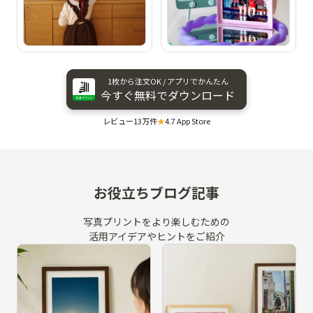
1枚から​注文OK / アプリで​かんたん
今すぐ​無料で​ダウンロード
レビュー13万件
★
4.7 App Store
お役立ちブログ記事
写真プリントをより楽しむための
活用アイデアやヒントをご紹介