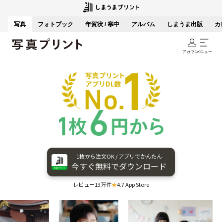
写真
フォトブック
年賀状 / 寒中
アルバム
しまうま出版
カ
アカウント
メニュー
1枚から​注文OK / アプリで​かんたん
今すぐ​無料で​ダウンロード
レビュー13万件
★
4.7 App Store