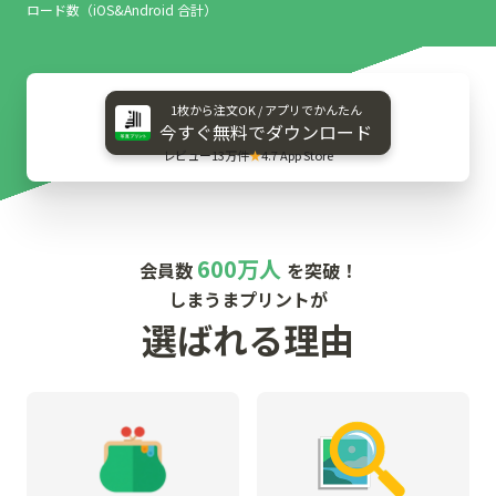
ロード数（iOS&Android 合計）
1枚から​注文OK / アプリで​かんたん
今すぐ​無料で​ダウンロード
レビュー13万件
★
4.7 App Store
600万人
会員数
を突破！
しまうまプリントが
選ばれる理由