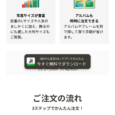
写真サイズが豊富
アルバムも
定番のLサイズや人気の
同時に注文できる
ましかくに加え、飾るの
アルバムやフレームを別
にも適した大判サイズも
で探して買う手間が省け
ご用意。
ます。
1枚から​注文OK / アプリで​かんたん
今すぐ​無料で​ダウンロード
レビュー13万件
★
4.7 App Store
ご注文の流れ
3ステップでかんたん注文！