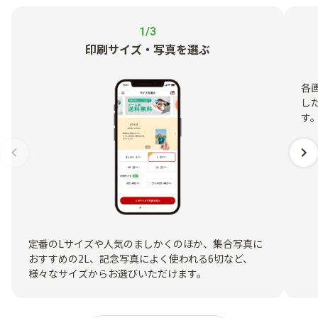
1/3
印刷サイズ・写真を選ぶ
各
し
す
定番のLサイズや人気のましかくのほか、集合写真に
おすすめの2L、記念写真によく使われる6切など、
様々なサイズからお選びいただけます。