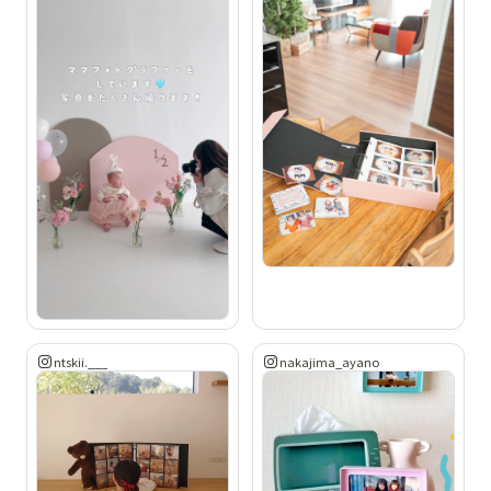
ntskii.___
nakajima_ayano