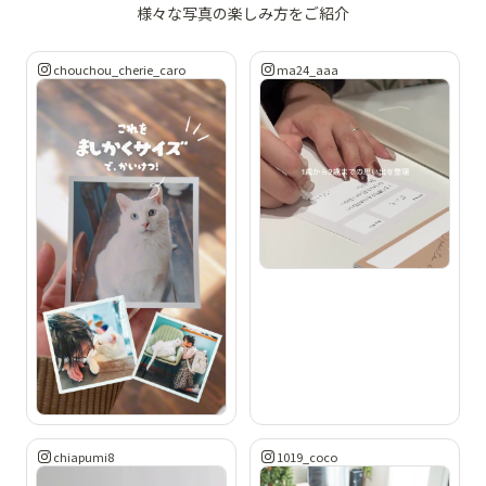
様々な写真の楽しみ方をご紹介
chouchou_cherie_caro
ma24_aaa
chiapumi8
1019_coco