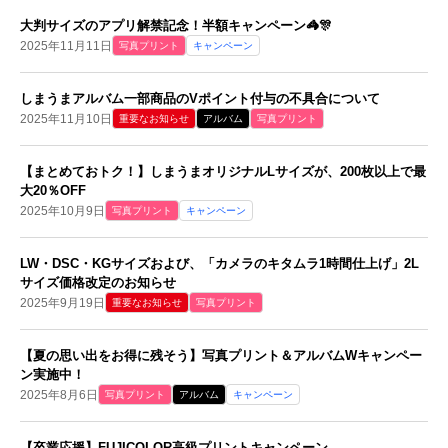
大判サイズのアプリ解禁記念！半額キャンペーン🦓🎊
2025年11月11日
写真プリント
キャンペーン
しまうまアルバム一部商品のVポイント付与の不具合について
2025年11月10日
重要なお知らせ
アルバム
写真プリント
【まとめておトク！】しまうまオリジナルLサイズが、200枚以上で最
大20％OFF
2025年10月9日
写真プリント
キャンペーン
LW・DSC・KGサイズおよび、「カメラのキタムラ1時間仕上げ」2L
サイズ価格改定のお知らせ
2025年9月19日
重要なお知らせ
写真プリント
【夏の思い出をお得に残そう】写真プリント＆アルバムWキャンペー
ン実施中！
2025年8月6日
写真プリント
アルバム
キャンペーン
【卒業応援】FUJICOLOR高級プリントキャンペーン