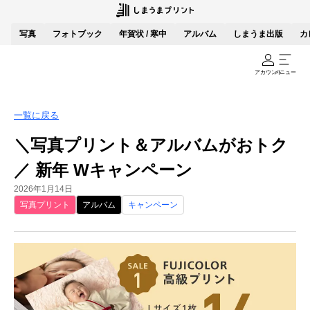
写真
フォトブック
年賀状 / 寒中
アルバム
しまうま出版
カ
アカウント
メニュー
一覧に戻る
＼写真プリント＆アルバムがおトク
／ 新年 Wキャンペーン
2026年1月14日
写真プリント
アルバム
キャンペーン