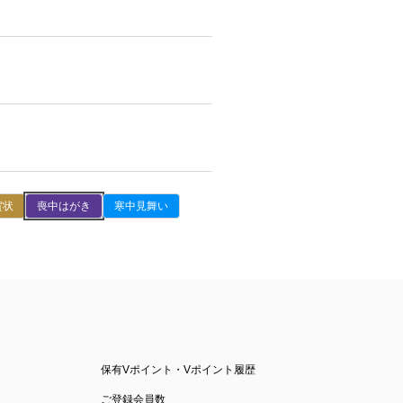
賀状
喪中はがき
寒中見舞い
保有Vポイント・Vポイント履歴
ご登録会員数