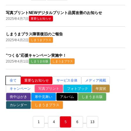
写真プリントNEWデジタルプリント品質改善のお知らせ
2025年4月7日
重要なお知らせ
しまうまプラス障害復旧のご報告
2025年4月2日
しまうまプラス
"つくる"応援キャンペーン実施中！
2025年4月1日
しまうま出版
しまうまプラス
全て
重要なお知らせ
サービス全体
メディア掲載
キャンペーン
写真プリント
フォトブック
年賀状
喪中はがき
寒中見舞い
アルバム
しまうま出版
カレンダー
しまうまプラス
...
...
1
4
5
6
13