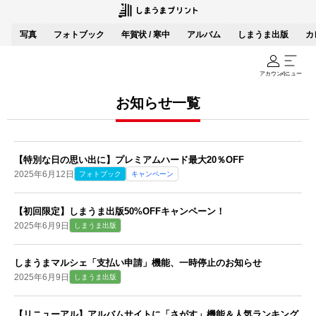
写真
フォトブック
年賀状 / 寒中
アルバム
しまうま出版
カ
アカウント
メニュー
お知らせ一覧
【特別な日の思い出に】プレミアムハード最大20％OFF
2025年6月12日
フォトブック
キャンペーン
【初回限定】しまうま出版50%OFFキャンペーン！
2025年6月9日
しまうま出版
しまうまマルシェ「支払い申請」機能、一時停止のお知らせ
2025年6月9日
しまうま出版
【リニューアル】アルバムサイトに「さがす」機能＆人気ランキング