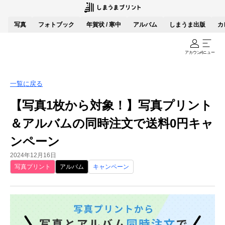
写真
フォトブック
年賀状 / 寒中
アルバム
しまうま出版
カ
アカウント
メニュー
一覧に戻る
【写真1枚から対象！】写真プリント
＆アルバムの同時注文で送料0円キャ
ンペーン
2024年12月16日
写真プリント
アルバム
キャンペーン