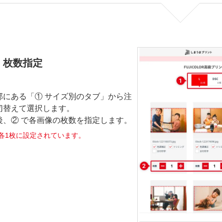
・枚数指定
部にある「① サイズ別のタブ」から注
切替えて選択します。
後、② で各画像の枚数を指定します。
各1枚に設定されています。