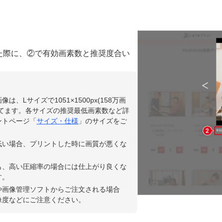
た際に、②で有効画素数と推奨度合い
は、Lサイズで1051×1500px(158万画
してます。各サイズの推奨最低画素数など詳
ントページ「
サイズ・仕様
」のサイズをご
低い場合、プリントした時に画質が悪くな
も、高い圧縮率の場合には仕上がり良くな
す。
や画像管理ソフトからご注文される場合
像度などにご注意ください。