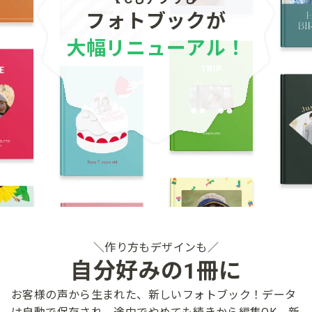
フォトブックが
大幅リニューアル！
作り方も​デザインも
自分​好みの​1冊に​
お客様の​声から​生まれた、​新しい​フォトブック！​
データ