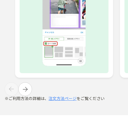
ご利用方​法の​詳細は、
​注文方​法ページ
を​ご覧ください​