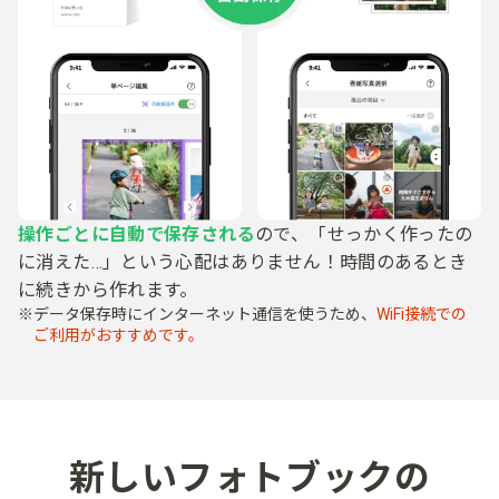
操作ごとに​自動で​保存される
ので、​「せっかく​作ったの
に​消えた…」と​いう​心配は​ありません！​
時間の​ある​とき
に​続きから​作れます。​
データ保存時に​インターネット通信を​使う​ため、
​WiFi接続での​
ご利用が​おすすめです。
新しい​フォトブックの