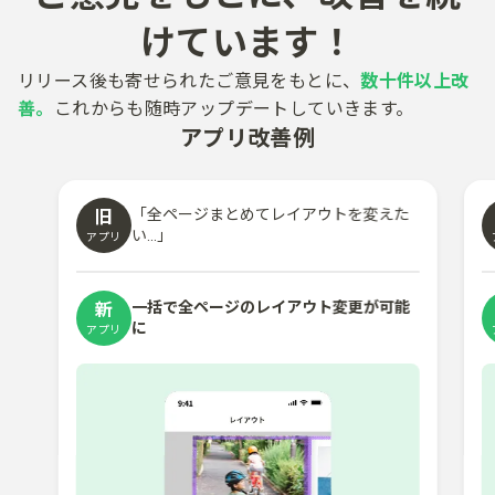
けています！​
リリース後も​寄せられた​ご意見を​もとに、
​数十件以上​改
善。
これからも​随時アップデートしていきます。​
アプリ改善例
「全ページまとめて​レイアウトを​変えた
旧
い​...​」
アプリ
一括で​全ページのレイアウト変更が​可能
新
に​
アプリ