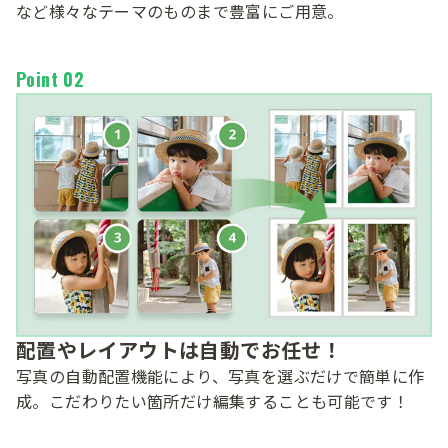
など様々なテーマのものまで豊富にご用意。
Point 02
配置やレイアウトは自動でお任せ！
写真の​自動配置機能に​より、​写真を​選ぶだけで​簡単に​作
成。​こだわりたい​箇所だけ編集する​ことも​可能です！​