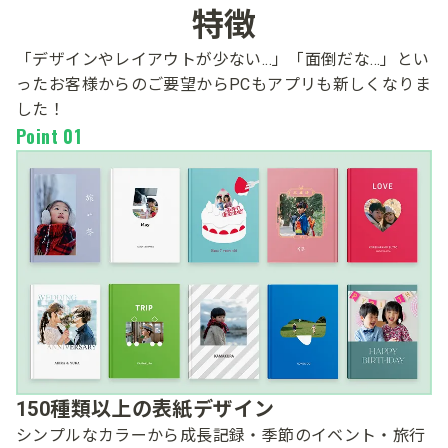
​特徴
「デザインや​レイアウトが​少ない​...」​「面倒だな​...」と​い
った​
お客様からの​ご要望から​PCも​アプリも​新しくなりま
した！​
Point 01
150種類以上の表紙デザイン
シンプルなカラーから成長記録・季節のイベント・旅行