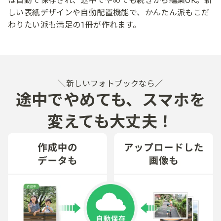
は​自動で​保存され、​途中で​やめても​続きから​編集OK。​​
新
しい​表紙デザインや​自動配置機能で、​かんたん派も​こだ
わりたい派も​満足の​1冊が​作れます。​
新しいフォトブックなら
途中で​やめても、​スマホを​
変えても​大丈夫！​