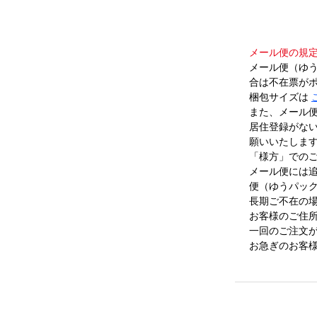
メール便の規
メール便（ゆ
合は不在票が
梱包サイズは
また、メール
居住登録がな
願いいたしま
「様方」での
メール便には
便（ゆうパッ
長期ご不在の
お客様のご住
一回のご注文が
お急ぎのお客