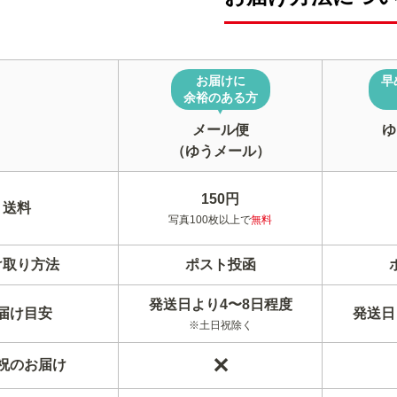
お届けに
早
余裕のある方
▼
メール便
ゆ
（ゆうメール）
150円
送料
写真100枚以上で
無料
け取り方法
ポスト投函
発送日より4〜8日程度
届け目安
発送日
※土日祝除く
✕
祝のお届け