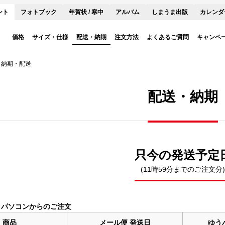
ント
フォトブック
年賀状 / 寒中
アルバム
しまうま出版
カレンダ
価格
サイズ・仕様
配送・納期
注文方法
よくあるご質問
キャンペ
納期・配送
配送・納期
只今の発送予定
(11時59分までのご注文分)
・パソコンからのご注文
商品
メール便
発送日
ゆう