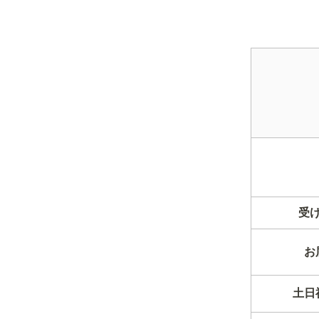
受
お
土日