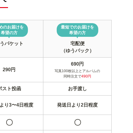
めのお届けを
最短でのお届けを
希望の方
希望の方
▼
▼
うパケット
宅配便
（ゆうパック）
690円
290円
写真100枚以上とアルバムの
同時注文で
490円
ポスト投函
お手渡し
より3〜4日程度
発送日より2日程度
〇
〇