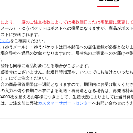
定により、一度のご注文枚数によっては複数個口または宅配便に変更し
うメール）・ゆうパケットはポストへの投函になりますが、商品がポスト
ポストに投函されます。
こちら
をご確認ください。
便（ゆうメール）・ゆうパケットは日本郵便への居住登録が必要となり
い場合弊社へ返品の対象となりますので、帰省先のご実家へのお届けや
す。
ご登録も同様に返品対象になる場合がございます。
追跡番号はございません。配達日時指定や、いつまでにお届けといった
ク）」にてご注文ください。
場合の商品保管期限は一週間となりますので、期限内にお受け取りくだ
所の入力不備や長期ご不在による返送・再発送となる場合は、再発送料
4000枚を超えるお客様につきまして、生産状況によりましては当日発
様は、ご注文前に弊社
カスタマーサポートセンター
へお問い合わせのう