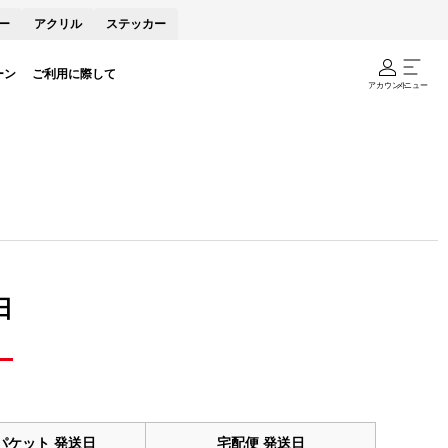
ー
アクリル
ステッカー
ーン
ご利用に際して
アカウント
メニュー
日
パケット
発送日
宅配便
発送日