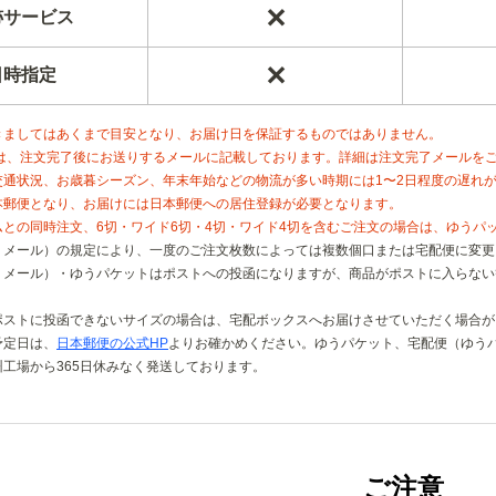
✕
跡サービス
✕
日時指定
きましてはあくまで目安となり、お届け日を保証するものではありません。
は、注文完了後にお送りするメールに記載しております。詳細は注文完了メールを
交通状況、お歳暮シーズン、年末年始などの物流が多い時期には1〜2日程度の遅れ
本郵便となり、お届けには日本郵便への居住登録が必要となります。
ムとの同時注文、6切・ワイド6切・4切・ワイド4切を含むご注文の場合は、ゆうパ
うメール）の規定により、一度のご注文枚数によっては複数個口または宅配便に変
うメール）・ゆうパケットはポストへの投函になりますが、商品がポストに入らな
。
ポストに投函できないサイズの場合は、宅配ボックスへお届けさせていただく場合
予定日は、
日本郵便の公式HP
よりお確かめください。ゆうパケット、宅配便（ゆう
州工場から365日休みなく発送しております。
ご注意