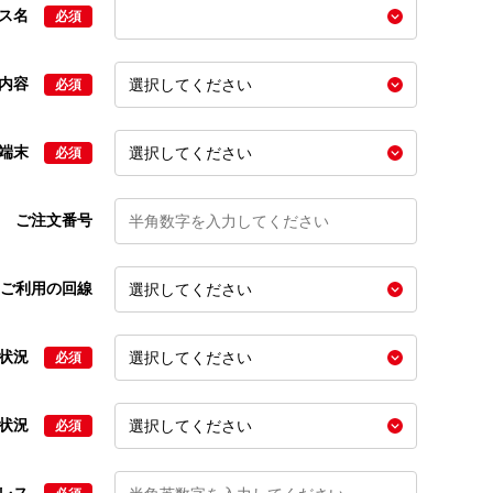
ビス名
必須
の内容
必須
の端末
必須
ご注文番号
ご利用の回線
文状況
必須
状況
必須