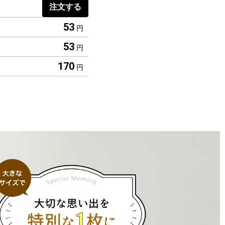
注文する
53
円
53
円
170
円