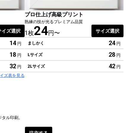
プロ仕上げ高級プリント
熟練の技が光るプレミアム品質
24
サイズ選択
サイズ選択
1枚
円〜
24
14
ましかく
円
円
28
18
Lサイズ
円
円
42
32
2Lサイズ
円
円
のサイズ表を見る
ジタル印刷。