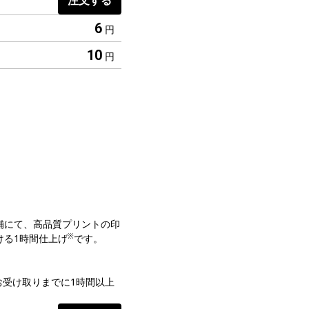
注文する
6
円
10
円
舗にて、高品質プリントの印
※
ける1時間仕上げ
です。
お受け取りまでに1時間以上