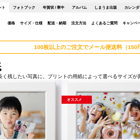
ント
フォトブック
年賀状 / 寒中
アルバム
しまうま出版
カレンダ
価格
サイズ・仕様
配送・納期
注文方法
よくあるご質問
キャンペ
100枚以上のご注文でメール便送料（15
紙
長く残したい写真に。プリントの用紙によって選べるサイズが
オススメ