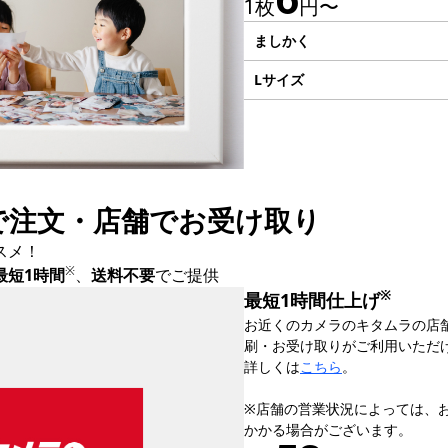
1枚
円〜
ましかく
Lサイズ
で注文・店舗でお受け取り
スメ！
※
最短1時間
、
送料不要
でご提供
※
最短1時間仕上げ
お近くのカメラのキタムラの店
刷・お受け取りがご利用いただ
詳しくは
こちら
。
※店舗の営業状況によっては、
かかる場合がございます。