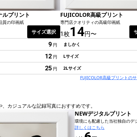
ナルプリント
FUJICOLOR高級プリント
品質の印画紙
専門店クオリティの高級印画紙
14
サイズ選択
1枚
円〜
9
ましかく
円
12
Lサイズ
円
25
2Lサイズ
円
FUJICOLOR高級プリント
や、カジュアルな記録写真におすすめです。
NEWデジタルプリント
環境にも配慮した当社独自のデ
詳しくはこちら
6