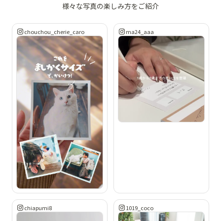
様々な写真の楽しみ方をご紹介
chouchou_cherie_caro
ma24_aaa
chiapumi8
1019_coco