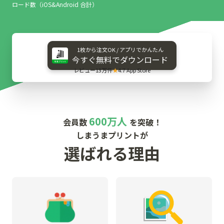
ロード数（iOS&Android 合計）
1枚から​注文OK / アプリで​かんたん
今すぐ​無料で​ダウンロード
レビュー13万件
★
4.7 App Store
600万人
会員数
を突破！
しまうまプリントが
選ばれる理由