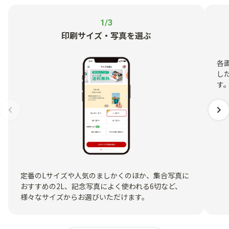
1/3
印刷サイズ・写真を選ぶ
各
し
す
定番のLサイズや人気のましかくのほか、集合写真に
おすすめの2L、記念写真によく使われる6切など、
様々なサイズからお選びいただけます。