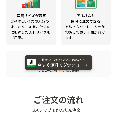
写真サイズが豊富
アルバムも
定番のLサイズや人気の
同時に注文できる
ましかくに加え、飾るの
アルバムやフレームを別
にも適した大判サイズも
で探して買う手間が省け
ご用意。
ます。
1枚から​注文OK / アプリで​かんたん
今すぐ​無料で​ダウンロード
レビュー13万件
★
4.7 App Store
ご注文の流れ
3ステップでかんたん注文！