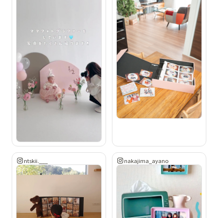
ntskii.___
nakajima_ayano