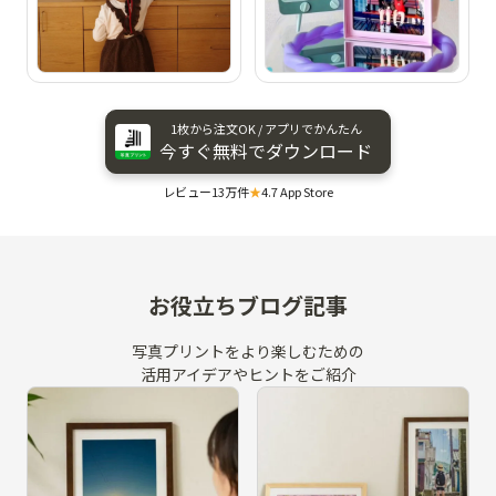
1枚から​注文OK / アプリで​かんたん
今すぐ​無料で​ダウンロード
レビュー13万件
★
4.7 App Store
お役立ちブログ記事
写真プリントをより楽しむための
活用アイデアやヒントをご紹介