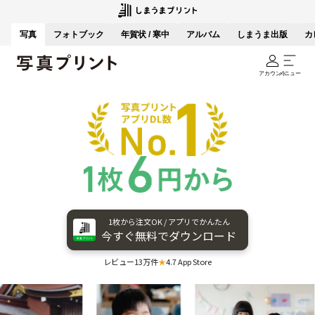
写真
フォトブック
年賀状 / 寒中
アルバム
しまうま出版
カ
アカウント
メニュー
1枚から​注文OK / アプリで​かんたん
今すぐ​無料で​ダウンロード
レビュー13万件
★
4.7 App Store