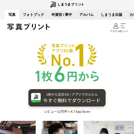
写真
フォトブック
年賀状 / 寒中
アルバム
しまうま出版
カ
アカウント
メニュー
1枚から​注文OK / アプリで​かんたん
今すぐ​無料で​ダウンロード
レビュー13万件
★
4.7 App Store