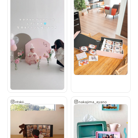
ntskii.___
nakajima_ayano