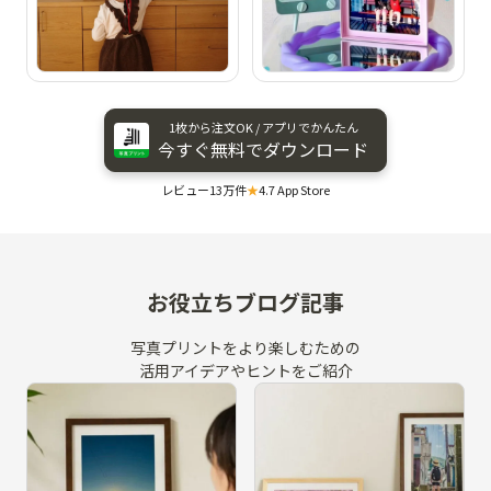
1枚から​注文OK / アプリで​かんたん
今すぐ​無料で​ダウンロード
レビュー13万件
★
4.7 App Store
お役立ちブログ記事
写真プリントをより楽しむための
活用アイデアやヒントをご紹介