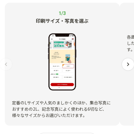
1/3
印刷サイズ・写真を選ぶ
各
し
す
定番のLサイズや人気のましかくのほか、集合写真に
おすすめの2L、記念写真によく使われる6切など、
様々なサイズからお選びいただけます。