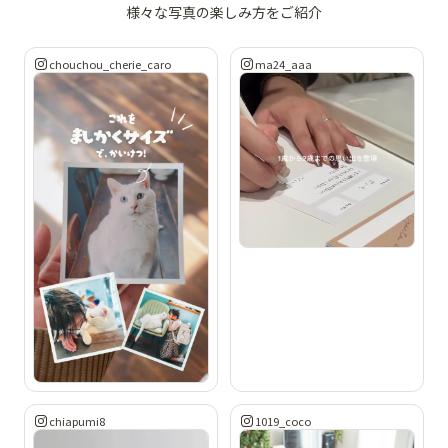
様々な写真の楽しみ方をご紹介
chouchou_cherie_caro
ma24_aaa
chiapumi8
1019_coco