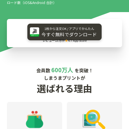
ロード数（iOS&Android 合計）
1枚から​注文OK / アプリで​かんたん
今すぐ​無料で​ダウンロード
レビュー13万件
★
4.7 App Store
600万人
会員数
を突破！
しまうまプリントが
選ばれる理由