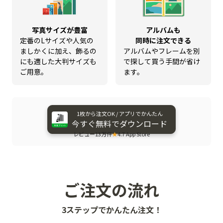
写真サイズが豊富
アルバムも
定番のLサイズや人気の
同時に注文できる
ましかくに加え、飾るの
アルバムやフレームを別
にも適した大判サイズも
で探して買う手間が省け
ご用意。
ます。
1枚から​注文OK / アプリで​かんたん
今すぐ​無料で​ダウンロード
レビュー13万件
★
4.7 App Store
ご注文の流れ
3ステップでかんたん注文！