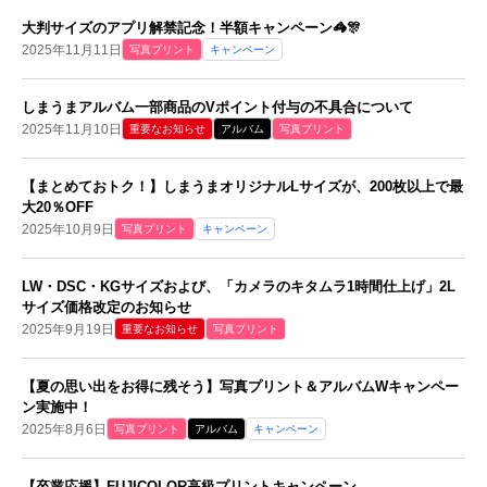
大判サイズのアプリ解禁記念！半額キャンペーン🦓🎊
2025年11月11日
写真プリント
キャンペーン
しまうまアルバム一部商品のVポイント付与の不具合について
2025年11月10日
重要なお知らせ
アルバム
写真プリント
【まとめておトク！】しまうまオリジナルLサイズが、200枚以上で最
大20％OFF
2025年10月9日
写真プリント
キャンペーン
LW・DSC・KGサイズおよび、「カメラのキタムラ1時間仕上げ」2L
サイズ価格改定のお知らせ
2025年9月19日
重要なお知らせ
写真プリント
【夏の思い出をお得に残そう】写真プリント＆アルバムWキャンペー
ン実施中！
2025年8月6日
写真プリント
アルバム
キャンペーン
【卒業応援】FUJICOLOR高級プリントキャンペーン