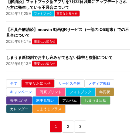
【解消済】フォトブック新アプリを7月22日以降にアップデートされ
た方に発生している不具合について
2025年7月25日
フォトブック
重要なお知らせ
【不具合解消済】moovin 動画QRサービス（一部のiOS端末）での不
具合について
2025年6月17日
重要なお知らせ
しまうま新婚割でお申し込みができない障害と復旧について
2025年6月13日
重要なお知らせ
全て
重要なお知らせ
サービス全体
メディア掲載
キャンペーン
写真プリント
フォトブック
年賀状
喪中はがき
寒中見舞い
アルバム
しまうま出版
カレンダー
しまうまプラス
1
2
3