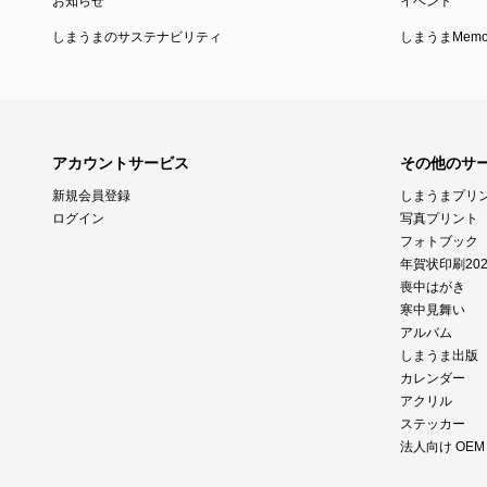
お知らせ
イベント
しまうまのサステナビリティ
しまうまMemor
アカウントサービス
その他のサ
新規会員登録
しまうまプリ
ログイン
写真プリント
フォトブック
年賀状印刷202
喪中はがき
寒中見舞い
アルバム
しまうま出版
カレンダー
アクリル
ステッカー
法人向け OE