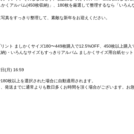
かくアルバム(450枚収納)」、180枚を厳選して整理するなら「いろ
始に写真をすっきり整理して、素敵な新年をお迎えください。
ト ましかくサイズ180〜449枚購入で12.5%OFF、450枚以上購入で
収納)・いろんなサイズもすっきりアルバム ましかくサイズ用台紙セット 1
日(月) 16:59
180枚以上を選択された場合に自動適用されます。
し、発送までに通常よりも数日多くお時間を頂く場合がございます。お