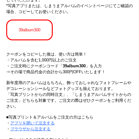
*写真アプリまたは、しまうまアルバムのイベントページにてご確認の
場合、コピーしてお使いください。
39album300
クーポンをコピーした後は、使い方は簡単！
・アルバムを含む1,000円以上のご注文
・ご注文時にクーポンコード「
39album300
」を入力
⇒その場で商品代金の合計から300円OFFいたします！
新年度用のアルバムはもちろん、飾っておしゃれなフォトフレームや
デコレーションシールなどフォトグッズも揃えております。
「写真プリントからの同時注文」、「しまうまアルバムサイトからの
ご注文」どちらも対象です。ご注文の際はぜひクーポンをご利用くだ
さい。
■写真プリント＆アルバムをご注文の方はこちら
・
アプリを開いて注文する
・
ブラウザから注文する