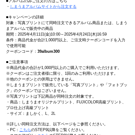
■アルバムのみご注文の方はこちら
・
しまうまアルバムサイトから注文する
■キャンペーンの詳細
対象：写真プリントにて同時注文できるアルバム商品または、しまう
まアルバムで販売中の商品
期間：2025年4月11日(金)10:00～2025年4月24日(木)16:59
条件：商品代金が合計1,000円以上、ご注文時クーポンコードを入力
で使用可能
クーポンコード：
39album300
■ご注意事項
※商品代金の合計が1,000円以上のご購入でご利用いただけます。
※クーポンはご注文者様に限り、1回のみご利用いただけます。
※他のクーポンとの併用はできません。
※しまうまプリントで販売している「写真プリント」や「フォトブッ
ク」のクーポンではございません。
※写真プリントは下記商品が同時注文の対象です。
・商品：しまうまオリジナルプリント、FUJICOLOR高級プリント、
プロ仕上げ高級プリント
・サイズ：ましかく、L、2L
※詳しい同時注文方法は、以下ページをご参照ください。
・PC：
こちら
のSTEP9以降をご覧ください。