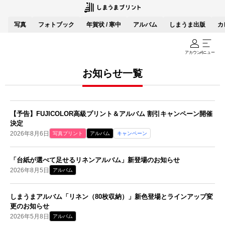
写真
フォトブック
年賀状 / 寒中
アルバム
しまうま出版
カ
アカウント
メニュー
お知らせ一覧
【予告】FUJICOLOR高級プリント＆アルバム 割引キャンペーン開催
決定
2026年8月6日
写真プリント
アルバム
キャンペーン
「台紙が選べて足せるリネンアルバム」新登場のお知らせ
2026年8月5日
アルバム
しまうまアルバム「リネン（80枚収納）」新色登場とラインアップ変
更のお知らせ
2026年5月8日
アルバム