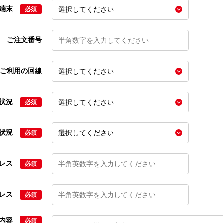
の端末
必須
ご注文番号
ご利用の回線
文状況
必須
状況
必須
ドレス
必須
ドレス
必須
せ内容
必須