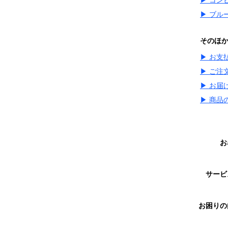
▶ コン
▶ ブル
そのほ
▶ お支
▶ ご注
▶ お届
▶ 商品
お
サー
お困り