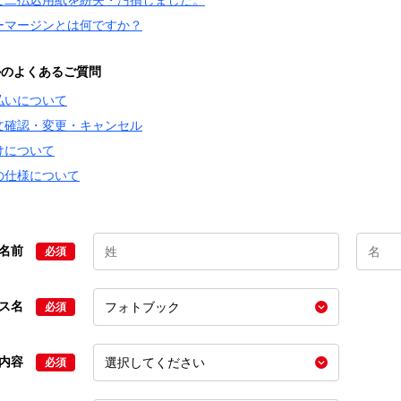
ビ二払込用紙を紛失・汚損しました。
ーマージンとは何ですか？
かのよくあるご質問
払いについて
文確認・変更・キャンセル
けについて
の仕様について
名前
必須
ビス名
必須
の内容
必須