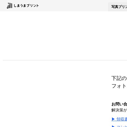
写真
プリ
下記の
フォト
お問い
解決策
▶ 領収