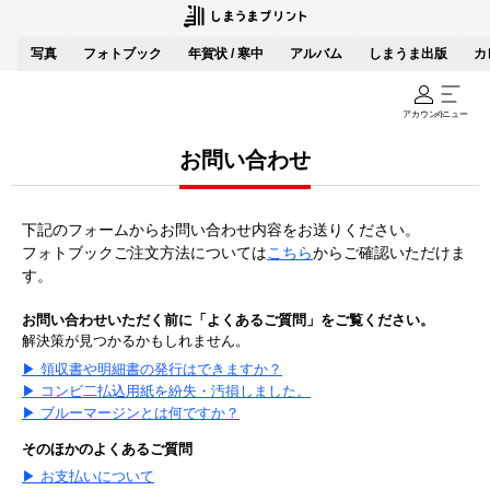
写真
フォトブック
年賀状 / 寒中
アルバム
しまうま出版
カ
アカウント
メニュー
お問い合わせ
下記のフォームからお問い合わせ内容をお送りください。
フォトブックご注文方法については
こちら
からご確認いただけま
す。
お問い合わせいただく前に「よくあるご質問」をご覧ください。
解決策が見つかるかもしれません。
▶ 領収書や明細書の発行はできますか？
▶ コンビ二払込用紙を紛失・汚損しました。
▶ ブルーマージンとは何ですか？
そのほかのよくあるご質問
▶ お支払いについて