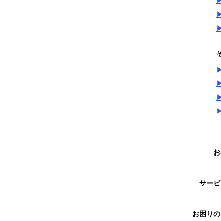
お
サー
お困り