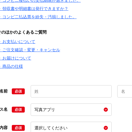
▶ コンビ二後払いの支払期限が過ぎました。
▶ 領収書や明細書は発行できますか？
▶ コンビ二払込票を紛失・汚損しました。
そのほかのよくあるご質問
▶ お支払いについて
▶ ご注文確認・変更・キャンセル
▶ お届けについて
▶ 商品の仕様
名前
必須
ビス名
必須
の内容
必須