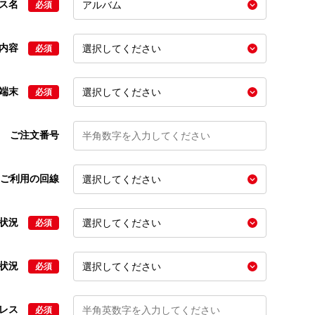
ビス名
必須
の内容
必須
の端末
必須
ご注文番号
ご利用の回線
文状況
必須
状況
必須
ドレス
必須