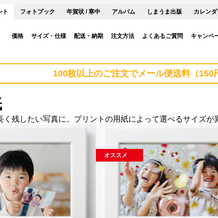
ント
フォトブック
年賀状 / 寒中
アルバム
しまうま出版
カレンダ
価格
サイズ・仕様
配送・納期
注文方法
よくあるご質問
キャンペ
100枚以上のご注文でメール便送料（15
紙
長く残したい写真に。プリントの用紙によって選べるサイズが
オススメ