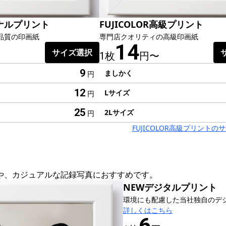
ナルプリント
FUJICOLOR高級プリント
品質の印画紙
専門店クオリティの高級印画紙
14
サイズ選択
1枚
円〜
9
ましかく
円
12
Lサイズ
円
25
2Lサイズ
円
FUJICOLOR高級プリント
や、カジュアルな記録写真におすすめです。
NEWデジタルプリント
環境にも配慮した当社独自のデ
詳しくはこちら
6