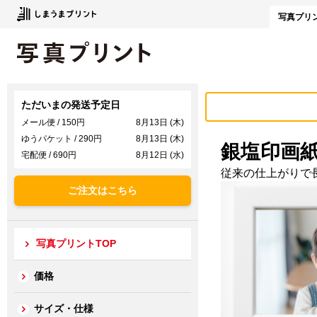
写真
プリ
ただいまの発送予定日
メール便 / 150円
8月13日 (木)
ゆうパケット / 290円
8月13日 (木)
銀塩印画
宅配便 / 690円
8月12日 (水)
従来の仕上がりで
ご注文はこちら
写真プリントTOP
価格
サイズ・仕様