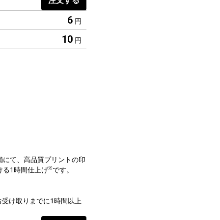
注文する
6
円
10
円
舗にて、高品質プリントの印
※
ける1時間仕上げ
です。
お受け取りまでに1時間以上