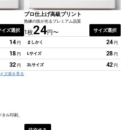
プロ仕上げ高級プリント
熟練の技が光るプレミアム品質
24
サイズ選択
サイズ選択
1枚
円〜
24
14
ましかく
円
円
28
18
Lサイズ
円
円
42
32
2Lサイズ
円
円
のサイズ表を見る
ジタル印刷。