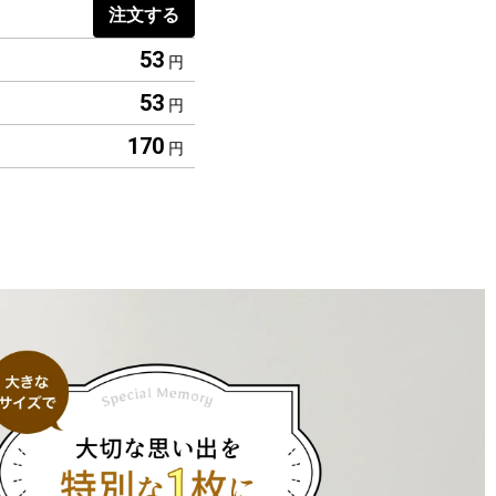
注文する
53
円
53
円
170
円