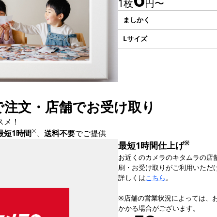
1枚
円〜
ましかく
Lサイズ
で注文・店舗でお受け取り
スメ！
※
最短1時間
、
送料不要
でご提供
※
最短1時間仕上げ
お近くのカメラのキタムラの店
刷・お受け取りがご利用いただ
詳しくは
こちら
。
※店舗の営業状況によっては、
かかる場合がございます。