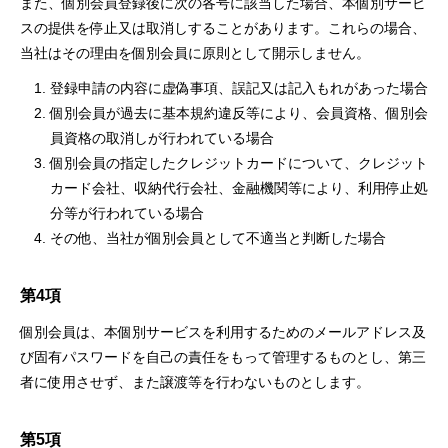
また、個別会員登録後に次の各号に該当した場合、本個別サービ
スの提供を停⽌⼜は取消しすることがあります。これらの場合、
当社はその理由を個別会員に原則として開⽰しません。
登録申請の内容に虚偽事項、誤記⼜は記⼊もれがあった場合
個別会員が過去に基本規約違反等により、会員資格、個別会
員資格の取消しが⾏われている場合
個別会員の指定したクレジットカードについて、クレジット
カード会社、収納代⾏会社、⾦融機関等により、利⽤停⽌処
分等が⾏われている場合
その他、当社が個別会員として不適当と判断した場合
第4項
個別会員は、本個別サービスを利⽤するためのメールアドレス及
び固有パスワードを⾃⼰の責任をもって管理するものとし、第三
者に使⽤させず、また譲渡等を⾏わないものとします。
第5項