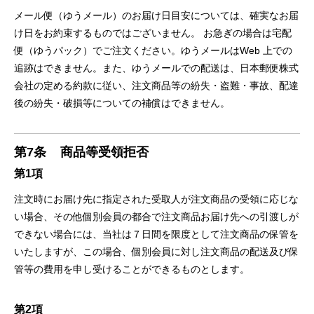
メール便（ゆうメール）のお届け⽇⽬安については、確実なお届
け⽇をお約束するものではございません。 お急ぎの場合は宅配
便（ゆうパック）でご注⽂ください。ゆうメールはWeb 上での
追跡はできません。また、ゆうメールでの配送は、⽇本郵便株式
会社の定める約款に従い、注⽂商品等の紛失・盗難・事故、配達
後の紛失・破損等についての補償はできません。
第7条
商品等受領拒否
第1項
注⽂時にお届け先に指定された受取⼈が注⽂商品の受領に応じな
い場合、その他個別会員の都合で注⽂商品お届け先への引渡しが
できない場合には、当社は７⽇間を限度として注⽂商品の保管を
いたしますが、この場合、個別会員に対し注⽂商品の配送及び保
管等の費⽤を申し受けることができるものとします。
第2項