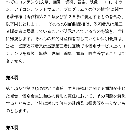
べてのコンテンツ(⽂章、画像、資料、⾳楽、映像、ロゴ、ボタ
ン、アイコン、ソフトウェア、プログラムその他の情報)に関す
る著作権（著作権第２７条及び第２８条に規定するものを含み、
以下同じとします。） その他の知的財産権は、依頼者⼜は第三
者販売者に帰属していることが明⽰されているものを除き、当社
に帰属します。それらの知的財産権を有していない個別会員は、
当社、当該依頼者⼜は当該第三者に無断で本個別サービス上のコ
ンテンツを複製、転載、改編、編集、頒布、販売等することはで
きません。
第3項
第１項及び第２項の規定に違反して各種権利に関する問題が⽣じ
た場合、個別会員は⾃⼰の費⽤と責任において、その問題を解決
するとともに、当社に対して何らの迷惑⼜は損害等を与えないも
のとします。
第4項