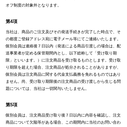
オフ制度の対象外となります。
第4項
当社は、商品のご注⽂及びその発送⼿続きが完了した時点で、そ
の都度ご登録アドレス宛に電⼦メール等にてご連絡いたします。
個別会員は連絡後７⽇以内（発送による商品引渡しの場合は、配
送事業者が定める保管期間内とし、以下総称して「受け取り期
限」といいます。）に注⽂商品を受け取るものとします。受け取
り期限を超えた場合、注⽂商品が処分されることがありますが、
個別会員は注⽂商品に関する代⾦⽀払義務を免れるものではあり
ません。尚、受け取り期限後の注⽂商品の受け渡しから⽣じる問
題については、当社は⼀切関与いたしません。
第5項
個別会員は、注⽂商品受け取り後７⽇以内に内容を確認し、注⽂
商品について⽋陥等がある場合、この期間内に当社のお問い合わ