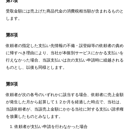
第7項
受取⾦額には売上げた商品代⾦の消費税相当額が含まれるものと
します。
第8項
依頼者の指定した⽀払い先情報の不備・誤登録等の依頼者の責め
に帰すべき理由により、当社が本個別サービスにかかる⽀払いを
⾏えなかった場合、当該⽀払いは次の⽀払い申請時に繰越される
ものとし、以後も同様とします。
第9項
依頼者が次の各号のいずれかに該当する場合、依頼者に売上⾦額
が発⽣した⽉から起算して１２か⽉を経過した時点で、当社は、
当該依頼者が、当該売上⾦額にかかる当社に対する⽀払い請求権
を放棄したものとみなします。
依頼者が⽀払い申請を⾏わなかった場合