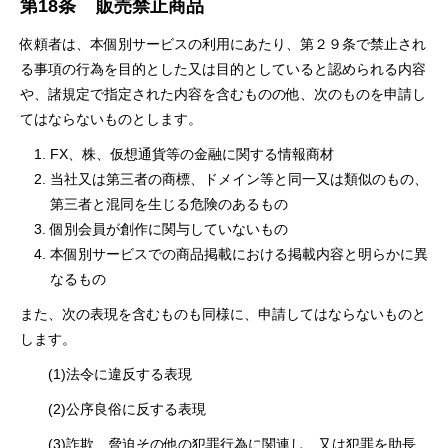
第18条
販売禁止商品
依頼者は、本個別サービスの利⽤にあたり、第２９条で禁⽌され
る事項の⾏為を⽬的とした⼜は⽬的としていると認められる内容
や、諸規定で指定された内容を含むものの他、次のものを申請し
てはならないものとします。
FX、株、仮想通貨等の⾦融に関する情報商材
当社⼜は第三者の商標、ドメイン等と同⼀⼜は類似のもの、
第三者と混同を⽣じる危険のあるもの
個別会員が創作に関与していないもの
本個別サービスでの商品掲載における掲載内容と明らかに異
なるもの
また、次の表現を含むものも同様に、申請してはならないものと
します。
(1)法令に違反する表現
(2)公序良俗に反する表現
(3)詐欺、脅迫その他の犯罪⾏為に関連し、⼜は犯罪を助⻑