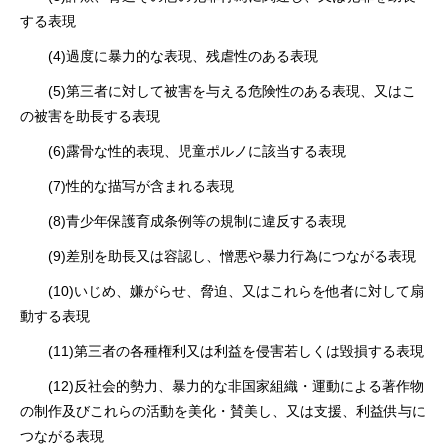
する表現
(4)過度に暴⼒的な表現、残虐性のある表現
(5)第三者に対して被害を与える危険性のある表現、⼜はこ
の被害を助⻑する表現
(6)露⾻な性的表現、児童ポルノに該当する表現
(7)性的な描写が含まれる表現
(8)⻘少年保護育成条例等の規制に違反する表現
(9)差別を助⻑⼜は容認し、憎悪や暴⼒⾏為につながる表現
(10)いじめ、嫌がらせ、脅迫、⼜はこれらを他者に対して扇
動する表現
(11)第三者の各種権利⼜は利益を侵害若しくは毀損する表現
(12)反社会的勢⼒、暴⼒的な⾮国家組織・運動による著作物
の制作及びこれらの活動を美化・賛美し、⼜は⽀援、利益供与に
つながる表現