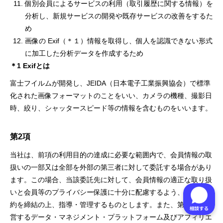
個別会員によるサービスの利⽤（取引履歴に関する情報）を
分析し、新規サービスの開発や既存サービスの改善をするた
め
画像の Exif（＊１）情報を取得し、個⼈を認識できない形式
に加⼯した分析データを作成するため
＊1 Exifとは
富⼠フイルムが開発し、JEIDA（⽇本電⼦⼯業振興協会）で標準
化された画像フォーマットのことをいい、カメラの機種、撮影⽇
時、絞り、シャッタースピード等の情報を含むものをいいます。
第2項
当社は、前項の利⽤⽬的の達成に必要な範囲内で、会員情報の取
扱いの⼀部⼜は全部を外部の第三者に対して委託する場合があり
ます。この場合、当該委託先に対して、会員情報の適正な取り扱
いと会員等のプライバシー保護に⼗分に配慮するよう、必要な契
約を締結の上、指導・管理するものとします。また、第三者が運
営するデータ・マネジメント・プラットフォーム及びアフィリエ