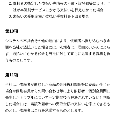
依頼者の指定した⽀払い先情報の不備・誤登録等により、当
社が本個別サービスにかかる⽀払いを⾏えなかった場合
未払いの受取⾦額が⽀払い⼿数料を下回る場合
第10項
システムの不具合その他の理由により、依頼者へ振り込むべき⾦
額を当社が過払いした場合には、依頼者は、理由のいかんによら
ず、過払いにかかる代⾦を当社に対して直ちに返還する義務を負
うものとします。
第11項
当社は、依頼者が依頼した商品の各種権利関係等に疑義が⽣じた
場合や個別会員からの問い合わせ等により依頼者・個別会員間に
発⽣したトラブルについて⼀定期間後も解決されていないと判断
した場合には、当該依頼者への受取⾦額の⽀払いを停⽌できるも
のとし、依頼者はこれを承諾するものとします。