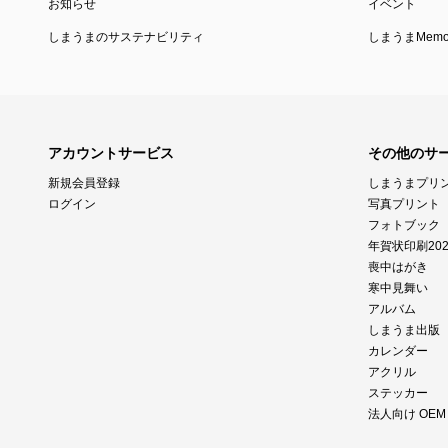
お知らせ
イベント
しまうまのサステナビリティ
しまうまMemor
アカウントサービス
その他のサ
新規会員登録
しまうまプリ
ログイン
写真プリント
フォトブック
年賀状印刷202
喪中はがき
寒中見舞い
アルバム
しまうま出版
カレンダー
アクリル
ステッカー
法人向け OE