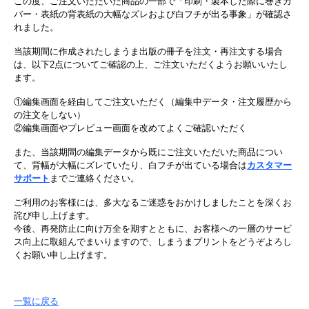
この度、ご注文いただいた商品の一部で「印刷・製本した際に巻きカ
バー・表紙の背表紙の大幅なズレおよび白フチが出る事象」が確認さ
れました。
当該期間に作成されたしまうま出版の冊子を注文・再注文する場合
は、以下2点についてご確認の上、ご注文いただくようお願いいたし
ます。
①編集画面を経由してご注文いただく（編集中データ・注文履歴から
の注文をしない）
②編集画面やプレビュー画面を改めてよくご確認いただく
また、当該期間の編集データから既にご注文いただいた商品につい
て、背幅が大幅にズレていたり、白フチが出ている場合は
カスタマー
サポート
までご連絡ください。
ご利用のお客様には、多大なるご迷惑をおかけしましたことを深くお
詫び申し上げます。
今後、再発防止に向け万全を期すとともに、お客様への一層のサービ
ス向上に取組んでまいりますので、しまうまプリントをどうぞよろし
くお願い申し上げます。
一覧に戻る