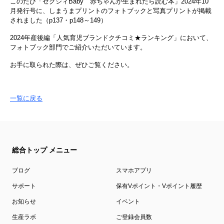
このたび「ゼクシィBaby 赤ちゃんが生まれたら読む本」2024年10
月発行号に、しまうまプリントのフォトブックと写真プリントが掲載
されました（p137・p148～149）
2024年産後編「人気育児ブランドクチコミ★ランキング」において、
フォトブック部門でご紹介いただいています。
お手に取られた際は、ぜひご覧ください。
一覧に戻る
総合トップ メニュー
ブログ
スマホアプリ
サポート
保有Vポイント・Vポイント履歴
お知らせ
イベント
生産ラボ
ご登録会員数