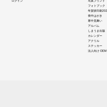
ログイン
写真プリント
フォトブック
年賀状印刷202
喪中はがき
寒中見舞い
アルバム
しまうま出版
カレンダー
アクリル
ステッカー
法人向け OE