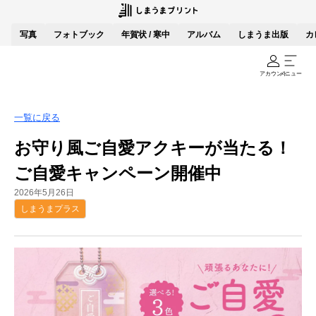
写真
フォトブック
年賀状 / 寒中
アルバム
しまうま出版
カ
アカウント
メニュー
一覧に戻る
お守り風ご自愛アクキーが当たる！
ご自愛キャンペーン開催中
2026年5月26日
しまうまプラス