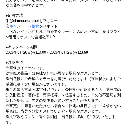
な言葉を印字できます。
●応募方法
①@shimauma_plusをフォロー
②
キャンペーン投稿
をリポスト
「あなたが『お守り風ご自愛アクキー』に込めたい言葉」をリプライ
or引用リポストで当選確率UP
●キャンペーン期間
2026年5月26日(火)10:00～2026年6月2日(火)23:59
●注意事項
※画像はイメージです。
※実際の賞品とは色味や仕様が異なる場合がございます。
※当選後にご希望のカラーをお選びいただけます（在庫状況によりご
希望に沿えない場合がございます）。
※ご希望の言葉を印字可能ですが、公序良俗に反するもの、第三者の
知的財産権（著作権・商標権等）を侵害するもの、その他不適切と判
断した場合は、内容の変更をお願いすることがあります。
※変更にご同意いただけない場合や、指定の期日までにご返信がない
場合は、当選を無効とさせていただく場合がございます。
※文字数やフォント等の詳細は、当選後にDMにてご案内いたしま
す。