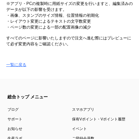
※アプリ・PCの複製時に​用紙サイズの​変更を​行いますと、​編集済みの​
データが​以下の​影響を​受けます。​
・画像、​スタンプの​サイズ情報、​位置情報の​初期化
・レイアウト変更に​よる​テキストの​文字数変更
・ページ数の​変更に​よる​一部の​配置画像の​減少
すべての​ページに​影響いたしますので​注文へ​進む際には​プレビューに
て​必ず​変更内容を​ご確認ください。​
一覧に戻る
総合トップ メニュー
ブログ
スマホアプリ
サポート
保有Vポイント・Vポイント履歴
お知らせ
イベント
生産ラボ
ご登録会員数