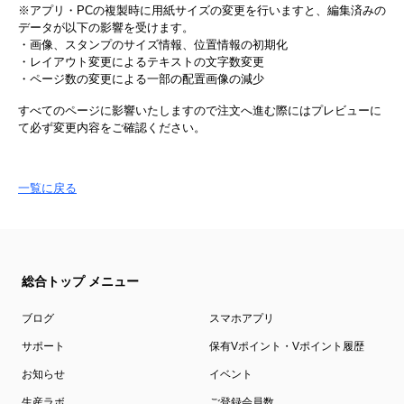
※アプリ・PCの複製時に​用紙サイズの​変更を​行いますと、​編集済みの​
データが​以下の​影響を​受けます。​
・画像、​スタンプの​サイズ情報、​位置情報の​初期化
・レイアウト変更に​よる​テキストの​文字数変更
・ページ数の​変更に​よる​一部の​配置画像の​減少
すべての​ページに​影響いたしますので​注文へ​進む際には​プレビューに
て​必ず​変更内容を​ご確認ください。​
一覧に戻る
総合トップ メニュー
ブログ
スマホアプリ
サポート
保有Vポイント・Vポイント履歴
お知らせ
イベント
生産ラボ
ご登録会員数