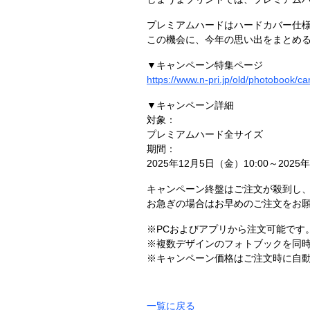
プレミアムハードはハードカバー仕
この機会に、今年の思い出をまとめる
▼キャンペーン特集ページ
https://www.n-pri.jp/old/photobook
▼キャンペーン詳細
対象：
プレミアムハード全サイズ
期間：
2025年12月5日（金）10:00～2025
キャンペーン終盤はご注文が殺到し
お急ぎの場合はお早めのご注文をお
※PCおよびアプリから注文可能です
※複数デザインのフォトブックを同
※キャンペーン価格はご注文時に自
一覧に戻る