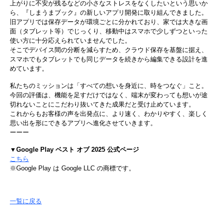
上がりに不安が残るなどの小さなストレスをなくしたいという思いか
ら、『しまうまブック』の新しいアプリ開発に取り組んできました。
旧アプリでは保存データが環境ごとに分かれており、家では大きな画
面（タブレット等）でじっくり、移動中はスマホで少しずつといった
使い方に十分応えられていませんでした。
そこでデバイス間の分断を減らすため、クラウド保存を基盤に据え、
スマホでもタブレットでも同じデータを続きから編集できる設計を進
めています。
私たちのミッションは「すべての想いを身近に、時をつなぐ」こと。
今回の評価は、機能を足すだけではなく、端末が変わっても想いが途
切れないことにこだわり抜いてきた成果だと受け止めています。
これからもお客様の声を出発点に、より速く、わかりやすく、楽しく
思い出を形にできるアプリへ進化させていきます。
ーーー
▼Google Play ベスト オブ 2025 公式ページ
こちら
※Google Play は Google LLC の商標です。
一覧に戻る