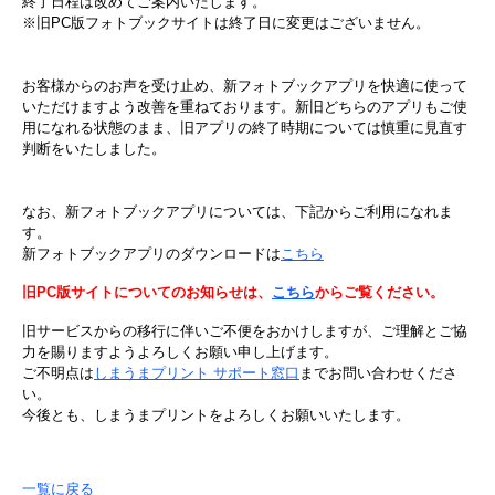
終了日程は​​改めて​ご案内いたします。​
※旧PC版フォトブックサイトは終了日に変更はございません。
お客様からのお声を受け止め、新フォトブックアプリを快適に使って
いただけますよう改善を重ねております。新旧どちらのアプリもご使
用になれる状態のまま、旧アプリの終了時期については慎重に見直す
判断をいたしました。
な​お、​新フォトブックアプリに​ついては、​下記から​ご利用になれま
す。​
新フォトブックアプリの​ダウンロードは​
こちら
旧PC版サイトについてのお知らせは、
こちら
からご覧ください。
旧サービスからの移行に伴いご不便をおかけしますが、ご理解とご協
力を賜りますようよろしくお願い申し上げます。​
ご不明点は
しまうまプリント サポート窓口
までお問い合わせくださ
い。
今後とも、しまうまプリントをよろしくお願いいたします。​
一覧に戻る