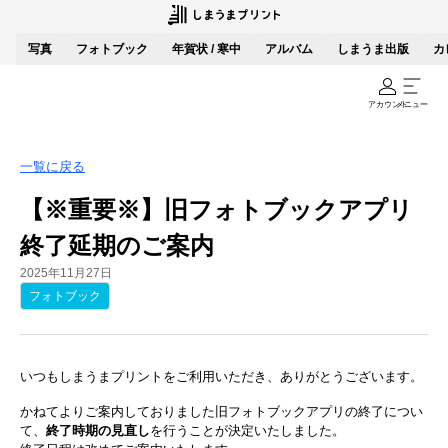
写真
フォトブック
年賀状 / 寒中
アルバム
しまうま出版
カ
アカウント
メニュー
一覧に戻る
【※重要※】旧フォトブックアプリ
終了延期の​ご案内
2025年11月27日
フォトブック
いつもしま​うまプリントを​ご利用いただき、​ありがとう​ございます。​
かねてより​ご案内しておりました​旧フォトブックアプリの​終了に​つい
て、​
終了時期の​見直し
を​行うことが​決定いたしました。​