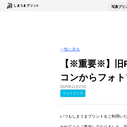
写真
プリ
一覧に戻る
【※重要※】​
コンからフォト
2025年11月27日
フォトブック
いつもしま​うまプリントを​ご利用いた
かねてより​ご案内しておりました、​