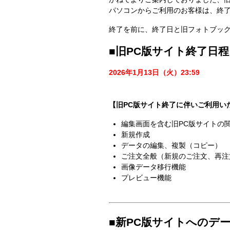
パソコンからご利用のお客様は、終
終了を前に、終了日と旧フォトブッ
■旧PC版サイト終了日程
2026年1月13日​（火）23:59
【旧PC版サイト終了に​伴い​ご利用い
編集画面を含む旧PC版サイトの
新規作成
データの​編集、​複製​（コピー）​
ご注文全般​（新規の​ご注文、​再注
画像データ移行機能
プレビュー機能
■​新PC版サイトへの​