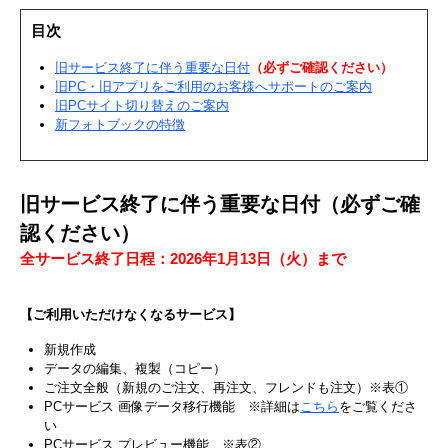
目次
旧サービス終了に​伴う​重要な​日付​​
（必ず​ご確認ください）
旧PC・旧アプリを​ご利用の​お客様へ​サポートの​ご案内
旧PCサイト切り​替えの​ご案内
新フォトブックの​特徴​
旧サービス終了に伴う重要な日付（必ずご確
認ください）
全サービス終了日程：2026年1月13日（火）まで
【ご利用いただけなくなるサービス】
新規作成
データの編集、複製（コピー）
ご注文全般（新規のご注文、再注文、フレンドも注文）※表①
PCサービス 画像データ移行機能 ※詳細は
こちら
をご覧くださ
い
PCサービス プレビュー機能 ※表②