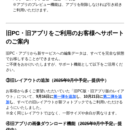
※アプリのプレビュー機能は、アプリを削除しなければ引き続き
ご利用いただけます。
旧PC・旧アプリをご利用のお客様へサポート
のご案内
旧PC・アプリから新サービスへの編集データは、すべてを完全な状態
でお移しすることができません。
ご不便をおかけいたしますが、サポート機能として以下をご活用くだ
さい。
③旧レイアウトの追加（
2025年9月中予定。
提供中）
お客様から​多く​ご要望いただいていた​「旧PC版・旧アプリ版の​レイア
ウト」に​ついて、
​9月16日に
第一弾を追加
し
、​
​10月21日に
第二弾を追
加
し
、​すべての​旧レイアウトが​新フォトブックでも​ご利用いただける
ようにいたしました。​
※全く​同じ​レイアウトではなく、​一部​サイズや​余白が​異なります。​
④旧アプリの画像ダウンロード機能（
2025年9月中予定。
提
供中）