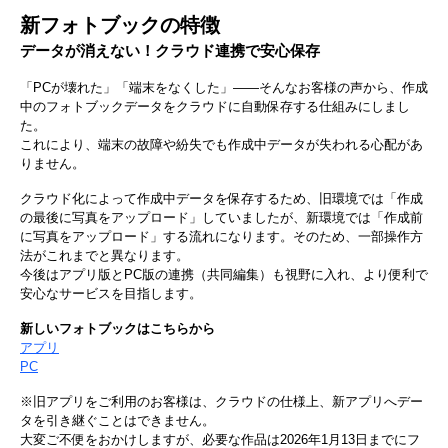
新フォトブックの特徴
データが​消えない！​クラウド連携で​安心保存
​「PCが​壊れた」​「端末を​なくした」——​そんな​お客様の​声から、​作成
中の​フォトブック​データを​クラウドに​自動保存する​仕組みに​しまし
た。
これに​より、​端末の​故障や​紛失でも​作成中​データが​失われる​心配が​あ
りません。​
クラウド化によって作成中データを保存するため、旧環境では​「作成
の​最後に​写真を​アップロード」していましたが、​新環境では​「作成前
に​写真を​アップロード」する​流れに​なります。​その​ため、​一部​操作方​
法が​これまでと​異なります。​
今後は​アプリ版と​PC版の​連携​（共同編集）も​視野に​入れ、​より​便利で​
安心な​サービスを​目指します。​
新しいフォトブックはこちらから
アプリ
PC
※旧アプリをご利用の​お客様は、​クラウドの​仕様上、​新アプリへ​デー
タを​引き継ぐ​ことは​できません。​
大変​ご不便を​おかけしますが、​必要な​作品は​2026年1月13日までに​フ