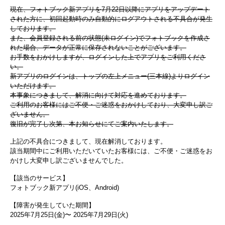
現在、フォトブック新アプリを7月22日以降にアプリをアップデート
された方に、初回起動時のみ自動的にログアウトされる不具合が発生
しております。
また、会員登録される前の状態(未ログイン)でフォトブックを作成さ
れた場合、データが正常に保存されないことがございます。
お手数をおかけしますが、ログインした上でアプリをご利用くださ
い。
新アプリのログインは、トップの左上メニュー(三本線)よりログイン
いただけます。
本事象につきまして、解消に向けて対応を進めております。
ご利用のお客様にはご不便・ご迷惑をおかけしており、大変申し訳ご
ざいません。
復旧が完了し次第、本お知らせにてご案内いたします。
上記の不具合につきまして、現在解消しております。
該当期間中にご利用いただいていたお客様には、ご不便・ご迷惑をお
かけし大変申し訳ございませんでした。
【該当のサービス】
フォトブック新アプリ(iOS、Android)
【障害が発生していた期間】
2025年7月25日(金)〜 2025年7月29日(火)